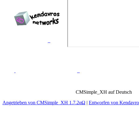
Erstellt von
Kendavros
Networks™
_
_
CMSimple_XH auf Deutsch
Angetrieben von CMSimple_XH 1.7.2αΩ
|
Entworfen von Kendavr