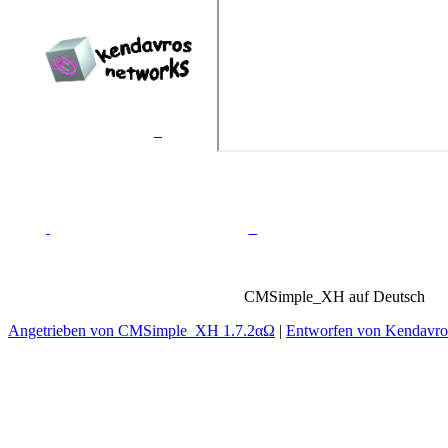
Erstellt von
Kendavros
Networks™
_
_
CMSimple_XH auf Deutsch
Angetrieben von CMSimple_XH 1.7.2αΩ
|
Entworfen von Kendavr