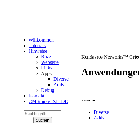
Willkommen
Tutorials
Hinweise
Buzz
Kendavros Networks™ Grie
Webseite
Links
Anwendunge
Apps
Diverse
Adds
Debug
Kontakt
weiter zu:
CMSimple_XH DE
Diverse
Adds