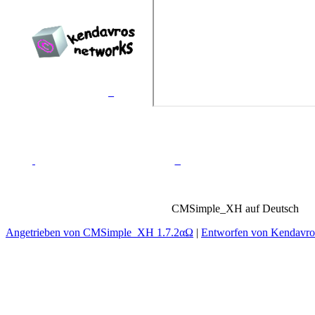
Erstellt von
Kendavros
Networks™
_
_
CMSimple_XH auf Deutsch
Angetrieben von CMSimple_XH 1.7.2αΩ
|
Entworfen von Kendavr