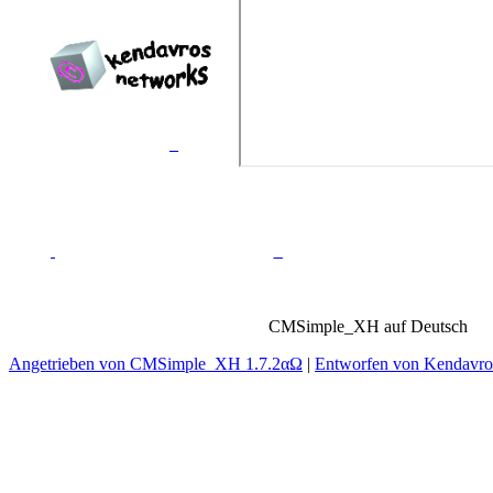
Erstellt von
Kendavros
Networks™
_
_
CMSimple_XH auf Deutsch
Angetrieben von CMSimple_XH 1.7.2αΩ
|
Entworfen von Kendavr