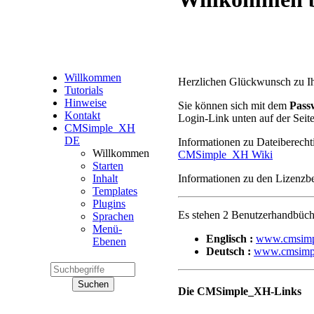
Willkommen
Herzlichen Glückwunsch zu I
Tutorials
Hinweise
Sie können sich mit dem
Pass
Kontakt
Login-Link unten auf der Seite
CMSimple_XH
DE
Informationen zu Dateiberecht
Willkommen
CMSimple_XH Wiki
Starten
Informationen zu den Lizenzb
Inhalt
Templates
Plugins
Es stehen 2 Benutzerhandbüch
Sprachen
Menü-
Englisch :
www.cmsimp
Ebenen
Deutsch :
www.cmsimpl
Die CMSimple_XH-Links