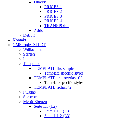
Diverse
PRICES 1
PRICES 2
PRICES 3
PRICES 4
TRANSPORT
Adds
Debug
Kontakt
CMSimple_XH DE
Willkommen
Starten
Inhalt
Templates
TEMPLATE fhs-simple
Template specific styles
TEMPLATE lck_overlay_02
Template specific styles
TEMPLATE richu172
Plugins
Sprachen
Menü-Ebenen
Seite 1.1 (L2)
Seite 1.1.1 (L3)
Seite 1.1.2 (L3)