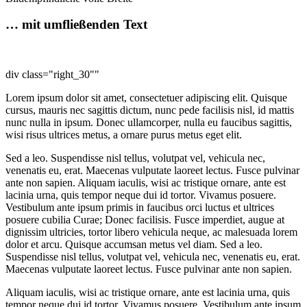
… mit umfließenden Text
div class="right_30""
Lorem ipsum dolor sit amet, consectetuer adipiscing elit. Quisque
cursus, mauris nec sagittis dictum, nunc pede facilisis nisl, id mattis
nunc nulla in ipsum. Donec ullamcorper, nulla eu faucibus sagittis,
wisi risus ultrices metus, a ornare purus metus eget elit.
Sed a leo. Suspendisse nisl tellus, volutpat vel, vehicula nec,
venenatis eu, erat. Maecenas vulputate laoreet lectus. Fusce pulvinar
ante non sapien. Aliquam iaculis, wisi ac tristique ornare, ante est
lacinia urna, quis tempor neque dui id tortor. Vivamus posuere.
Vestibulum ante ipsum primis in faucibus orci luctus et ultrices
posuere cubilia Curae; Donec facilisis. Fusce imperdiet, augue at
dignissim ultricies, tortor libero vehicula neque, ac malesuada lorem
dolor et arcu. Quisque accumsan metus vel diam. Sed a leo.
Suspendisse nisl tellus, volutpat vel, vehicula nec, venenatis eu, erat.
Maecenas vulputate laoreet lectus. Fusce pulvinar ante non sapien.
Aliquam iaculis, wisi ac tristique ornare, ante est lacinia urna, quis
tempor neque dui id tortor. Vivamus posuere. Vestibulum ante ipsum