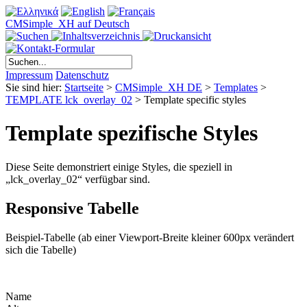
CMSimple_XH auf Deutsch
Impressum
Datenschutz
Sie sind hier:
Startseite
>
CMSimple_XH DE
>
Templates
>
TEMPLATE lck_overlay_02
>
Template specific styles
Template spezifische Styles
Diese Seite demonstriert einige Styles, die speziell in
„lck_overlay_02“ verfügbar sind.
Responsive Tabelle
Beispiel-Tabelle (ab einer Viewport-Breite kleiner 600px verändert
sich die Tabelle)
Name