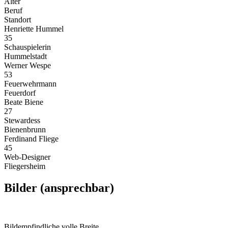
Alter
Beruf
Standort
Henriette Hummel
35
Schauspielerin
Hummelstadt
Werner Wespe
53
Feuerwehrmann
Feuerdorf
Beate Biene
27
Stewardess
Bienenbrunn
Ferdinand Fliege
45
Web-Designer
Fliegersheim
Bilder (ansprechbar)
Bildempfindliche volle Breite