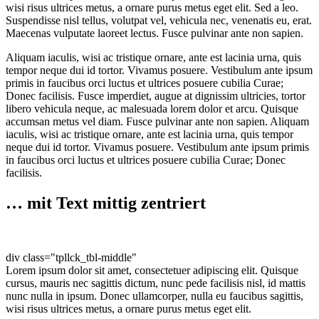
wisi risus ultrices metus, a ornare purus metus eget elit. Sed a leo.
Suspendisse nisl tellus, volutpat vel, vehicula nec, venenatis eu, erat.
Maecenas vulputate laoreet lectus. Fusce pulvinar ante non sapien.
Aliquam iaculis, wisi ac tristique ornare, ante est lacinia urna, quis
tempor neque dui id tortor. Vivamus posuere. Vestibulum ante ipsum
primis in faucibus orci luctus et ultrices posuere cubilia Curae;
Donec facilisis. Fusce imperdiet, augue at dignissim ultricies, tortor
libero vehicula neque, ac malesuada lorem dolor et arcu. Quisque
accumsan metus vel diam. Fusce pulvinar ante non sapien. Aliquam
iaculis, wisi ac tristique ornare, ante est lacinia urna, quis tempor
neque dui id tortor. Vivamus posuere. Vestibulum ante ipsum primis
in faucibus orci luctus et ultrices posuere cubilia Curae; Donec
facilisis.
… mit Text mittig zentriert
div class="tpllck_tbl-middle"
Lorem ipsum dolor sit amet, consectetuer adipiscing elit. Quisque
cursus, mauris nec sagittis dictum, nunc pede facilisis nisl, id mattis
nunc nulla in ipsum. Donec ullamcorper, nulla eu faucibus sagittis,
wisi risus ultrices metus, a ornare purus metus eget elit.