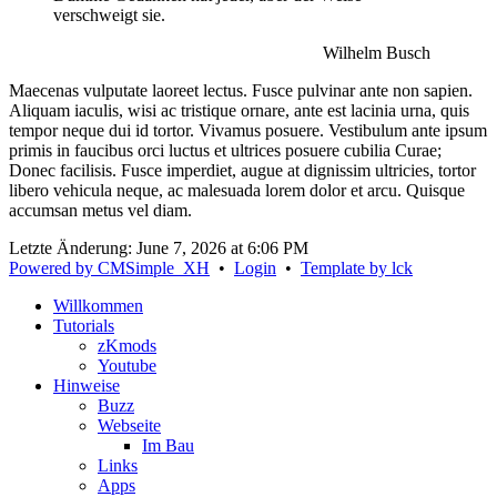
verschweigt sie.
Wilhelm Busch
Maecenas vulputate laoreet lectus. Fusce pulvinar ante non sapien.
Aliquam iaculis, wisi ac tristique ornare, ante est lacinia urna, quis
tempor neque dui id tortor. Vivamus posuere. Vestibulum ante ipsum
primis in faucibus orci luctus et ultrices posuere cubilia Curae;
Donec facilisis. Fusce imperdiet, augue at dignissim ultricies, tortor
libero vehicula neque, ac malesuada lorem dolor et arcu. Quisque
accumsan metus vel diam.
Letzte Änderung:
June 7, 2026 at 6:06 PM
Powered by CMSimple_XH
•
Login
•
Template by lck
Willkommen
Tutorials
zKmods
Youtube
Hinweise
Buzz
Webseite
Im Bau
Links
Apps