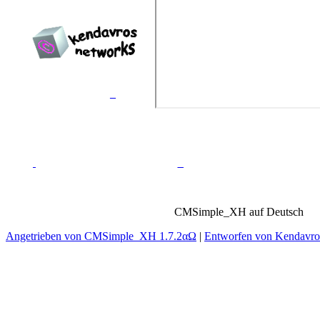
Erstellt von
Kendavros
Networks™
_
_
CMSimple_XH auf Deutsch
Angetrieben von CMSimple_XH 1.7.2αΩ
|
Entworfen von Kendavr