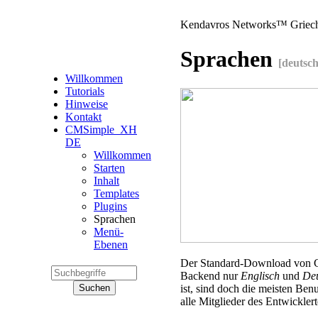
Kendavros Networks™ Griec
Sprachen
[deutsch
Willkommen
Tutorials
Hinweise
Kontakt
CMSimple_XH
DE
Willkommen
Starten
Inhalt
Templates
Plugins
Sprachen
Menü-
Ebenen
Der Standard-Download von C
Backend nur
Englisch
und
De
ist, sind doch die meisten Ben
alle Mitglieder des Entwickler