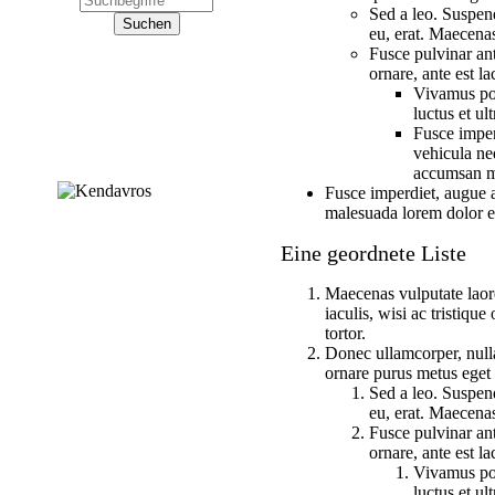
Sed a leo. Suspend
eu, erat. Maecenas
Fusce pulvinar ant
ornare, ante est la
Vivamus pos
luctus et ul
Fusce imperd
vehicula ne
accumsan m
Fusce imperdiet, augue at
malesuada lorem dolor e
Eine geordnete Liste
Maecenas vulputate laor
iaculis, wisi ac tristiqu
tortor.
Donec ullamcorper, nulla 
ornare purus metus eget e
Sed a leo. Suspend
eu, erat. Maecenas
Fusce pulvinar ant
ornare, ante est la
Vivamus pos
luctus et ul