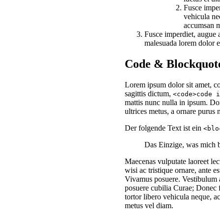
Fusce imperd
vehicula ne
accumsan m
Fusce imperdiet, augue at
malesuada lorem dolor e
Code & Blockquot
Lorem ipsum dolor sit amet, co
sagittis dictum,
<code>code i
mattis nunc nulla in ipsum. Don
ultrices metus, a ornare purus m
Der folgende Text ist ein
<blo
Das Einzige, was mich b
Maecenas vulputate laoreet lec
wisi ac tristique ornare, ante e
Vivamus posuere. Vestibulum an
posuere cubilia Curae; Donec fa
tortor libero vehicula neque, 
metus vel diam.