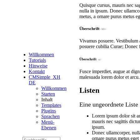
Quisque cursus, mauris nec sagi
nulla in ipsum. Donec ullamcorpe
metus, a ornare purus metus ege
Überschrift
<h5>
Vivamus posuere. Vestibulum an
posuere cubilia Curae; Donec fa
Willkommen
Überschrift
Tutorials
<h6>
Hinweise
Fusce imperdiet, augue at digni
Kontakt
malesuada lorem dolor et arcu
CMSimple_XH
DE
Willkommen
Listen
Starten
Inhalt
Eine ungeordnete Liste
Templates
Plugins
Lorem ipsum dolor sit am
Sprachen
mauris nec sagittis dictu
Menü-
ipsum.
Ebenen
Donec ullamcorper, nulla 
ornare purus metus eget e