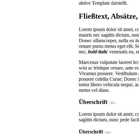
aktive Template darstellt.
Fließtext, Absätze
Lorem ipsum dolor sit amet, c
mauris nec sagittis dictum, nunc
Donec ullamcorper, nulla eu
it
ornare purus metus eget elit. Se
nec,
bold-italic
venenatis eu, er
Maecenas vulputate laoreet lec
wisi ac tristique ornare, ante e
Vivamus posuere. Vestibulum an
posuere cubilia Curae; Donec fa
tortor libero vehicula neque, 
metus vel diam.
Überschrift
<h3>
Lorem ipsum dolor sit amet, co
sagittis dictum, nunc pede facil
Überschrift
<h4>