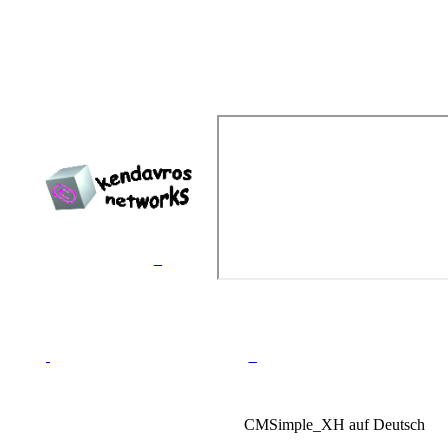
Erstellt von
Kendavros
Networks™
_
_
CMSimple_XH auf Deutsch